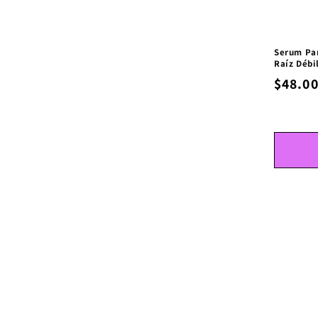
Serum Par
Raíz Débi
$48.0