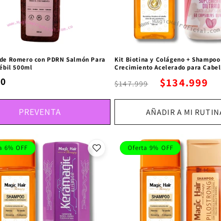
de Romero con PDRN Salmón Para
Kit Biotina y Colágeno + Shampoo
ébil 500ml
Crecimiento Acelerado para Cabel
00
$134.999
$147.999
PREVENTA
AÑADIR A MI RUTIN
a 6% OFF
Oferta 9% OFF