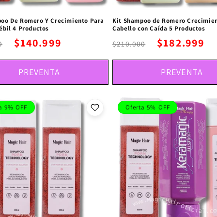
poo De Romero Y Crecimiento Para
Kit Shampoo de Romero Crecimien
ébil 4 Productos
Cabello con Caída 5 Productos
$140.999
$182.999
9
$210.000
PREVENTA
PREVENTA
a 9% OFF
Oferta 5% OFF