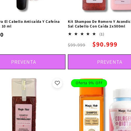
a El Cabello Anticaída Y Cafeína
Kit Shampoo De Romero Y Acondic
l 10 ml
Sal Cabello Con Caída 2x500ml
00
1
(1)
reseñas
$90.999
totales
$99.999
PREVENTA
PREVENTA
Oferta 9% OFF