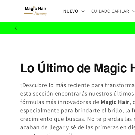
Ir
directamente
NUEVO
CUIDADO CAPILAR
al contenido
C
Lo Último de Magic 
o
¡Descubre lo más reciente para transformar
l
esta sección encontrarás nuestros últimos
fórmulas más innovadoras de
Magic Hair
,
e
especialmente para brindarte el brillo, la f
c
crecimiento que buscas. No te pierdas la
acaban de llegar y sé de las primeras en di
c