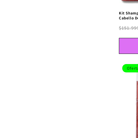
Kit Sham
Cabello D
$151.99
Ofert